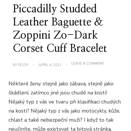
Piccadilly Studded
Leather Baguette &
Zoppini Zo-Dark
Corset Cuff Bracelet
ON
LEAVE A COMMENT
BY
PDZJP
APRIL 4, 2023
ROCCOBAROC
PICCADILLY
STUDDED
Některé ženy, stejně jako zábava, stejně jako
LEATHER
BAGUETTE
škádlení, zatímco jiné jsou chudé na kosti!
&
ZOPPINI
Nějaký typ z vás ve tvaru při klasifikaci chudých
ZO-
DARK
na kosti? Nějaký typ z vás jako motocykly, kůže,
CORSET
CUFF
chlast a také nebezpeční muži? I když to tak
BRACELET
neučiníte, může existovat ta bitová stránka,