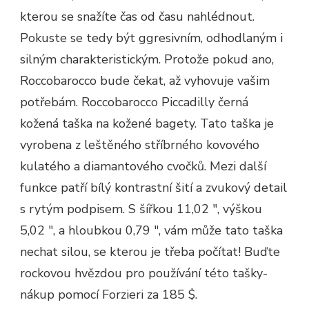
kterou se snažíte čas od času nahlédnout.
Pokuste se tedy být ggresivním, odhodlaným i
silným charakteristickým. Protože pokud ano,
Roccobarocco bude čekat, až vyhovuje vašim
potřebám. Roccobarocco Piccadilly černá
kožená taška na kožené bagety. Tato taška je
vyrobena z leštěného stříbrného kovového
kulatého a diamantového cvočků. Mezi další
funkce patří bílý kontrastní šití a zvukový detail
s rytým podpisem. S šířkou 11,02 ″, výškou
5,02 ″, a hloubkou 0,79 ″, vám může tato taška
nechat silou, se kterou je třeba počítat! Buďte
rockovou hvězdou pro používání této tašky-
nákup pomocí Forzieri za 185 $.