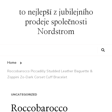
to nejlepší z jubilejního
prodeje společnosti
Nordstrom
Looking
for
Something?
Home
Roccobarocco Piccadilly Studded Leather Baguette &
Zoppini Zo-Dark Corset Cuff Bracelet
UNCATEGORIZED
Roccobarocco