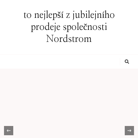
to nejlepší z jubilejního
prodeje společnosti
Nordstrom
Looking
for
Something?
‹