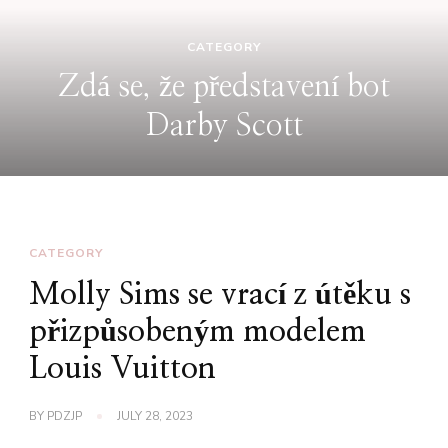
CATEGORY
Zdá se, že představení bot
Darby Scott
CATEGORY
Molly Sims se vrací z útěku s
přizpůsobeným modelem
Louis Vuitton
BY
PDZJP
JULY 28, 2023