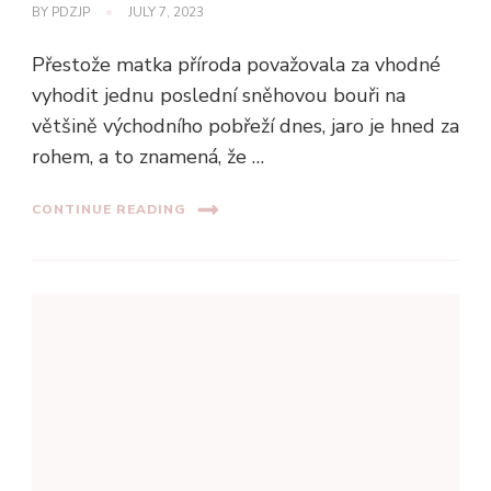
BY
PDZJP
JULY 7, 2023
Přestože matka příroda považovala za vhodné
vyhodit jednu poslední sněhovou bouři na
většině východního pobřeží dnes, jaro je hned za
rohem, a to znamená, že …
CONTINUE READING