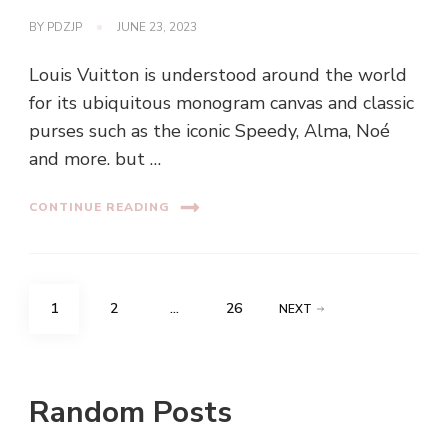
BY
PDZJP
JUNE 23, 2023
Louis Vuitton is understood around the world
for its ubiquitous monogram canvas and classic
purses such as the iconic Speedy, Alma, Noé
and more. but …
CONTINUE READING
Posts
PAGE
PAGE
PAGE
1
2
…
26
NEXT
navigation
Random Posts