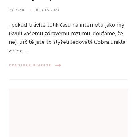
BY
PDZJP
JULY 16, 2023
, pokud trávíte tolik času na internetu jako my
(kvůli vašemu zdravému rozumu, doufáme, že
ne), určitě jste to slyšeli Jedovatá Cobra unikla
ze zoo …
CONTINUE READING