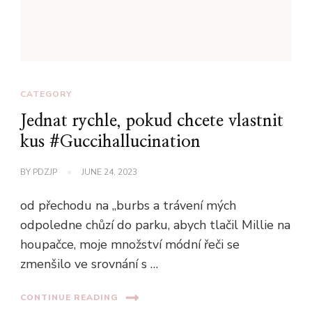
CATEGORY
Jednat rychle, pokud chcete vlastnit
kus #Guccihallucination
BY
PDZJP
JUNE 24, 2023
od přechodu na „burbs a trávení mých
odpoledne chůzí do parku, abych tlačil Millie na
houpačce, moje množství módní řeči se
zmenšilo ve srovnání s …
CONTINUE READING