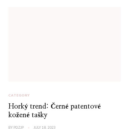
CATEGORY
Horký trend: Černé patentové
kožené tašky
BY
PDZJP
JULY 18, 2023