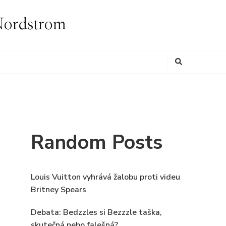
i Nordstrom
Looking
for
Something?
Random Posts
Louis Vuitton vyhrává žalobu proti videu
Britney Spears
Debata: Bedzzles si Bezzzle taška,
skutečná nebo falešná?