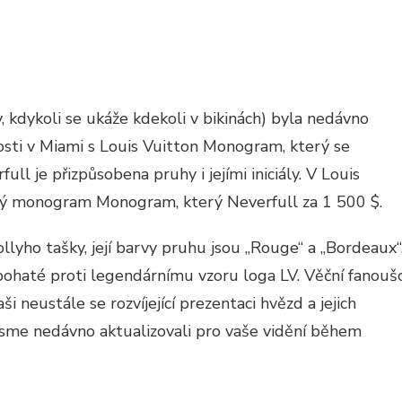
y, kdykoli se ukáže kdekoli v bikinách) byla nedávno
sti v Miami s Louis Vuitton Monogram, který se
full je přizpůsobena pruhy i jejími iniciály. V Louis
SOBENÝM
ený monogram Monogram, který Neverfull za 1 500 $.
M
N
lyho tašky, její barvy pruhu jsou „Rouge“ a „Bordeaux“
bohaté proti legendárnímu vzoru loga LV. Věční fanoušc
 neustále se rozvíjející prezentaci hvězd a jejich
 jsme nedávno aktualizovali pro vaše vidění během