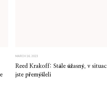
MARCH 16, 2023
Reed Krakoff: Stále úžasný, v situac
ze
jste přemýšleli