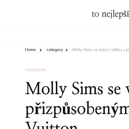
to nejlepš
Home
category
Molly Sims se vrací z útěku s
CATEGORY
Molly Sims se v
přizpůsobený