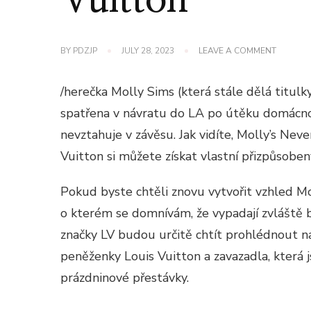
Vuitton
ON
BY
PDZJP
JULY 28, 2023
LEAVE A COMMENT
MOLLY
SIMS
SE
/herečka Molly Sims (která stále dělá titulk
VRACÍ
Z
spatřena v návratu do LA po útěku domácno
ÚTĚKU
nevztahuje v závěsu. Jak vidíte, Molly’s Never
S
PŘIZPŮ
Vuitton si můžete získat vlastní přizpůsob
MODELE
LOUIS
VUITTO
Pokud byste chtěli znovu vytvořit vzhled Mol
o kterém se domnívám, že vypadají zvláště 
značky LV budou určitě chtít prohlédnout naši
peněženky Louis Vuitton a zavazadla, která
prázdninové přestávky.