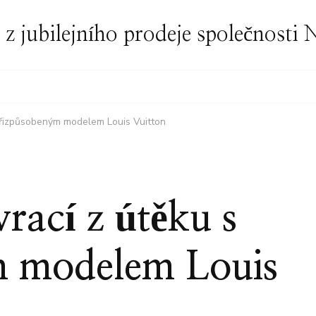
í z jubilejního prodeje společnost
 přizpůsobeným modelem Louis Vuitton
rací z útěku s
m modelem Louis