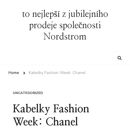
to nejlepší z jubilejního
prodeje společnosti
Nordstrom
Looking
for
Something?
Home
Kabelky Fashion Week: Chanel
UNCATEGORIZED
Kabelky Fashion
Week: Chanel