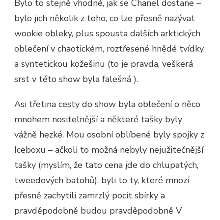
Bylo to stejně vhodné, jak se Chanel dostane –
bylo jich několik z toho, co lze přesně nazývat
wookie obleky, plus spousta dalších arktických
oblečení v chaotickém, roztřesené hnědé tvídky
a syntetickou kožešinu (to je pravda, veškerá
srst v této show byla falešná ).
Asi třetina cesty do show byla oblečení o něco
mnohem nositelnější a některé tašky byly
vážně hezké. Mou osobní oblíbené byly spojky z
Iceboxu – ačkoli to možná nebyly nejužitečnější
tašky (myslím, že tato cena jde do chlupatých,
tweedových batohů), byli to ty, které mnozí
přesně zachytili zamrzlý pocit sbírky a
pravděpodobně budou pravděpodobně V