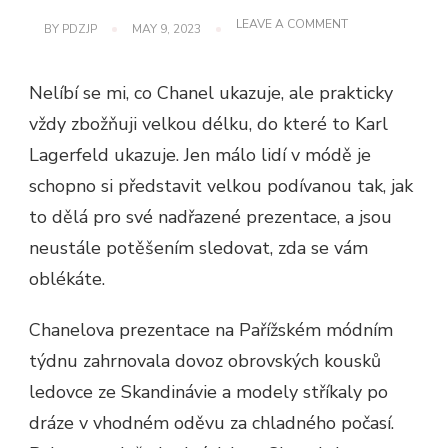
ON
LEAVE A COMMENT
BY
PDZJP
MAY 9, 2023
KABELKY
FASHION
WEEK:
Nelíbí se mi, co Chanel ukazuje, ale prakticky
CHANEL
vždy zbožňuji velkou délku, do které to Karl
Lagerfeld ukazuje. Jen málo lidí v módě je
schopno si představit velkou podívanou tak, jak
to dělá pro své nadřazené prezentace, a jsou
neustále potěšením sledovat, zda se vám
oblékáte.
Chanelova prezentace na Pařížském módním
týdnu zahrnovala dovoz obrovských kousků
ledovce ze Skandinávie a modely stříkaly po
dráze v vhodném oděvu za chladného počasí.