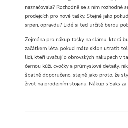
S
C
naznačovala? Rozhodně se s ním rozhodně se
prodejcích pro nové tašky. Stejně jako pokud
srpen, opravdu? Lidé si teď určitě berou po
Zejména pro nákup tašky na slámu, která bu
začátkem léta, pokud máte sklon utratit tol
lidí, kteří uvažují o obrovských nákupech v t
černou kůži, cvočky a průmyslové detaily, ni
špatně doporučeno, stejně jako proto, že styl
život na prodejním stojanu. Nákup s Saks za