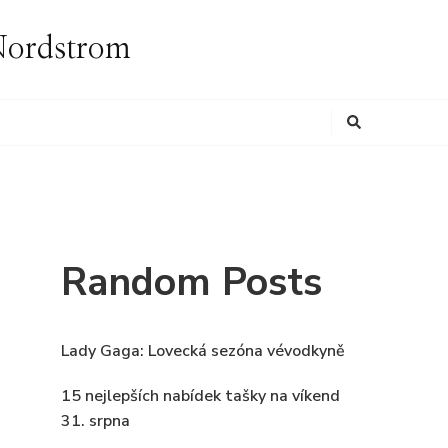
i Nordstrom
Looking
for
Something?
Random Posts
Lady Gaga: Lovecká sezóna vévodkyně
15 nejlepších nabídek tašky na víkend
31. srpna