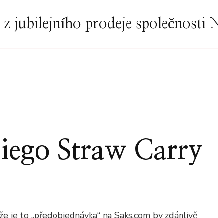
í z jubilejního prodeje společnost
ego Straw Carry
N
IMMY
HOO
IEGO
že je to „předobjednávka“ na Saks.com by zdánlivě