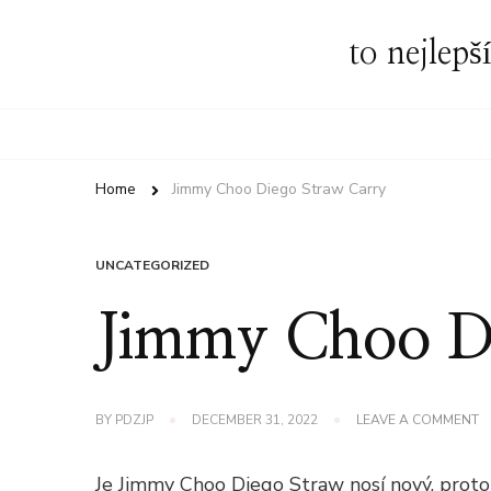
to nejlepš
Home
Jimmy Choo Diego Straw Carry
UNCATEGORIZED
Jimmy Choo Di
O
BY
PDZJP
DECEMBER 31, 2022
LEAVE A COMMENT
J
C
D
Je Jimmy Choo Diego Straw nosí nový, proto