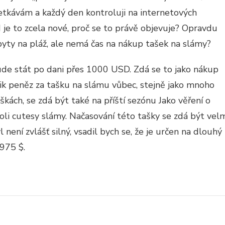
TRAW
ARRY
tkávám a každý den kontroluji na internetových
 je to zcela nové, proč se to právě objevuje? Opravdu
byty na pláž, ale nemá čas na nákup tašek na slámy?
de stát po dani přes 1000 USD. Zdá se to jako nákup
ik peněz za tašku na slámu vůbec, stejně jako mnoho
aškách, se zdá být také na příští sezónu Jako věření o
koli cutesy slámy. Načasování této tašky se zdá být vel
 není zvlášť silný, vsadil bych se, že je určen na dlouhý
 975 $.