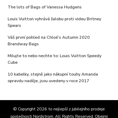
The lots of Bags of Vanessa Hudgens
Louis Vuitton vyhrává žalobu proti videu Britney
Spears
Váš první pohled na Chloé’s Autumn 2020
Brandway Bags
Milujte to nebo nechte to: Louis Vuitton Speedy
Cube
10 kabelky, stejně jako nákupní touhy Amanda
opravdu naděje, jsou uvedeny v roce 2017
© Copyright 2026
to nejlepší z jubilejního prodeje
společnosti Nordstrom
. All Rights Reserved.
Obejmi