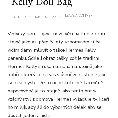
Kelly Doll Bag
ON
LEAVE A COMMENT
BY
PDZJP
JUNE 10, 2022
HLE
A
VZÁCNÉ
Vždycky jsem objevil nové věci na Purseforum,
HERMES
KELLY
stejně jako asi před 5 lety, vzpomínám si, že
DOLL
BAG
vidím dámy mluvit o tašce Hermes Kelly
panenku. Sdíleli obraz tašky, což je tradiční
Hermes Kelly s rukama, nohama, stejně jako
obličej, který se na vás s úsměvem, stejně jako
jsem si myslel, že to není skutečné. Nicméně
nepochybně je to, stejně jako tento hravý,
vzácný styl z domova Hermes vyžaduje ty, kteří
ho milují, aby šli do výborných délek, aby se
dostali jeden z nich.