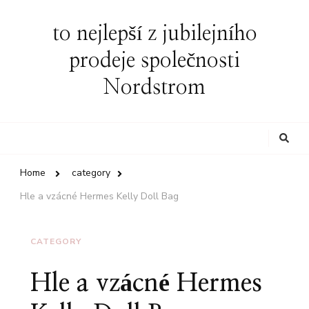
to nejlepší z jubilejního
prodeje společnosti
Nordstrom
Looking
for
Something?
Home
category
Hle a vzácné Hermes Kelly Doll Bag
CATEGORY
Hle a vzácné Hermes