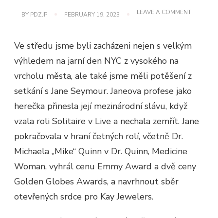
ON
LEAVE A COMMENT
BY
PDZJP
FEBRUARY 19, 2023
CO
JE
V
Ve středu jsme byli zacházeni nejen s velkým
JEJÍ
TAŠCE:
výhledem na jarní den NYC z vysokého na
JANE
SEYMOU
vrcholu města, ale také jsme měli potěšení z
setkání s Jane Seymour. Janeova profese jako
herečka přinesla její mezinárodní slávu, když
vzala roli Solitaire v Live a nechala zemřít. Jane
pokračovala v hraní četných rolí, včetně Dr.
Michaela „Mike“ Quinn v Dr. Quinn, Medicine
Woman, vyhrál cenu Emmy Award a dvě ceny
Golden Globes Awards, a navrhnout sběr
otevřených srdce pro Kay Jewelers.