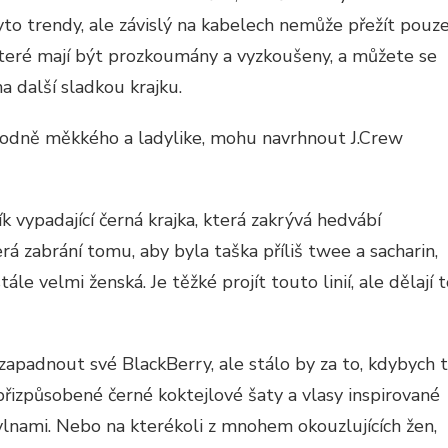
tyto trendy, ale závislý na kabelech nemůže přežít pouz
 které mají být prozkoumány a vyzkoušeny, a můžete se
na další sladkou krajku.
hodně měkkého a ladylike, mohu navrhnout J.Crew
 vypadající černá krajka, která zakrývá hedvábí
á zabrání tomu, aby byla taška příliš twee a sacharin,
tále velmi ženská. Je těžké projít touto linií, ale dělají 
zapadnout své BlackBerry, ale stálo by za to, kdybych 
přizpůsobené černé koktejlové šaty a vlasy inspirované
lnami. Nebo na kterékoli z mnohem okouzlujících žen,