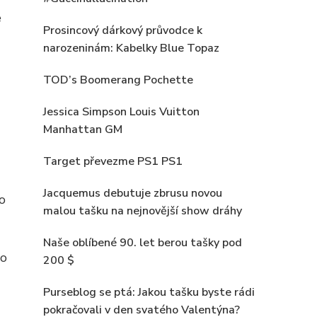
e
Prosincový dárkový průvodce k
narozeninám: Kabelky Blue Topaz
TOD’s Boomerang Pochette
Jessica Simpson Louis Vuitton
Manhattan GM
Target převezme PS1 PS1
Jacquemus debutuje zbrusu novou
to
malou tašku na nejnovější show dráhy
Naše oblíbené 90. let berou tašky pod
to
200 $
Purseblog se ptá: Jakou tašku byste rádi
pokračovali v den svatého Valentýna?