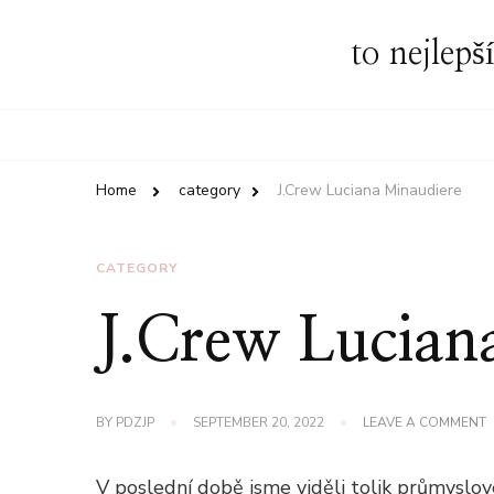
to nejlepš
Home
category
J.Crew Luciana Minaudiere
CATEGORY
J.Crew Lucian
BY
PDZJP
SEPTEMBER 20, 2022
LEAVE A COMMENT
J
L
M
V poslední době jsme viděli tolik průmyslov