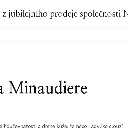
í z jubilejního prodeje společnost
a Minaudiere
ON
.CREW
UCIANA
INAUDIERE
é houževnatosti a drsné kůže, že něco Ladylike slouží