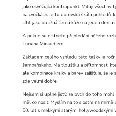
jako osvěžující kontrapunkt. Miluji všechny 
na cvočkách. Je tu obrovská škála pohledů,
cítit jako obtížná černá kůže na jeden den a 
A pokud se ocitnete při hledání něčeho roz
Luciana Minaudiere.
Základem celého vzhledu této tašky je ročník
šampaňského. Má tloušťku a přítomnost, kter
ale kombinace krajky a barev zajišťuje, že je s
zde velmi dobře.
Nejsem si úplně jistý, že bych do toho mohl 
měl co nosit. Myslím na to s ostře na mírně 
50. let s měkkými starými hollywoodskými v