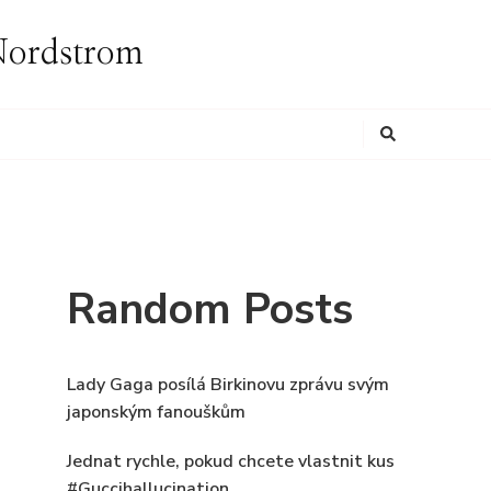
i Nordstrom
Looking
for
Something?
Random Posts
Lady Gaga posílá Birkinovu zprávu svým
japonským fanouškům
Jednat rychle, pokud chcete vlastnit kus
#Guccihallucination