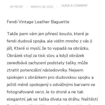
ON
LEAVE A COMMENT
BY
PDZJP
MARCH 28, 2022
FENDI
VINTAGE
LEATHER
Fendi Vintage Leather Baguette
BAGUETTE
Takže jsem vám jen přinesl kouzlo, které je
fendi dudová spojka, ale vidím mnoho z vás (i
já!), Které si myslí, že to vypadá na obrázku.
Obrázek stojí za tisíc slov, a když obrázek
zanedbává zachycení podstaty tašky, může
ztratit potenciální následovníky. Nejsem
spokojen s obrázkem pro dudovskou spojku a
ještě méně spokojený s odvážnými barvami ve
fotografované verzi. Je to drsné a ne tak
elegantní, jak se taška dívala na dráhu. Naštěstí