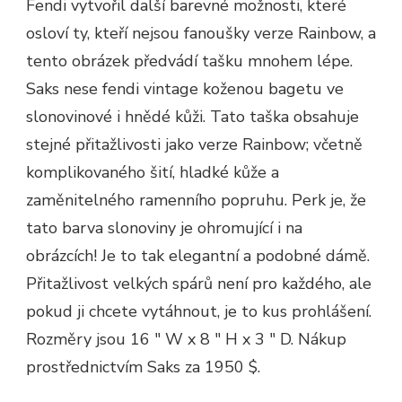
Fendi vytvořil další barevné možnosti, které
osloví ty, kteří nejsou fanoušky verze Rainbow, a
tento obrázek předvádí tašku mnohem lépe.
Saks nese fendi vintage koženou bagetu ve
slonovinové i hnědé kůži. Tato taška obsahuje
stejné přitažlivosti jako verze Rainbow; včetně
komplikovaného šití, hladké kůže a
zaměnitelného ramenního popruhu. Perk je, že
tato barva slonoviny je ohromující i na
obrázcích! Je to tak elegantní a podobné dámě.
Přitažlivost velkých spárů není pro každého, ale
pokud ji chcete vytáhnout, je to kus prohlášení.
Rozměry jsou 16 ″ W x 8 ″ H x 3 ″ D. Nákup
prostřednictvím Saks za 1950 $.