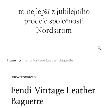
to nejlepší z jubilejního
prodeje společnosti
Nordstrom
Looking
for
Something?
Home
Fendi Vintage Leather Baguette
UNCATEGORIZED
Fendi Vintage Leather
Baguette