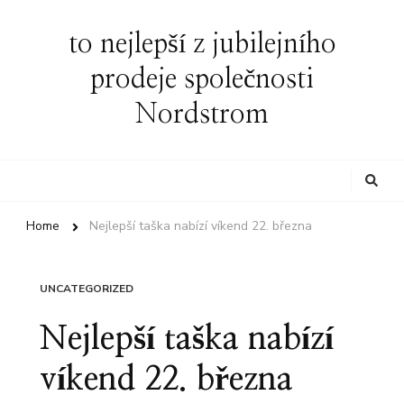
to nejlepší z jubilejního
prodeje společnosti
Nordstrom
Looking
for
Something?
Home
Nejlepší taška nabízí víkend 22. března
UNCATEGORIZED
Nejlepší taška nabízí
víkend 22. března