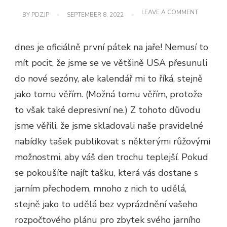
ON
LEAVE A COMMENT
BY
PDZJP
SEPTEMBER 8, 2022
NEJLEPŠÍ
TAŠKA
NABÍZÍ
dnes je oficiálně první pátek na jaře! Nemusí to
VÍKEND
22.
mít pocit, že jsme se ve většině USA přesunuli
BŘEZNA
do nové sezóny, ale kalendář mi to říká, stejně
jako tomu věřím. (Možná tomu věřím, protože
to však také depresivní ne.) Z tohoto důvodu
jsme věřili, že jsme skladovali naše pravidelné
nabídky tašek publikovat s některými růžovými
možnostmi, aby váš den trochu teplejší. Pokud
se pokoušíte najít tašku, která vás dostane s
jarním přechodem, mnoho z nich to udělá,
stejně jako to udělá bez vyprázdnění vašeho
rozpočtového plánu pro zbytek svého jarního