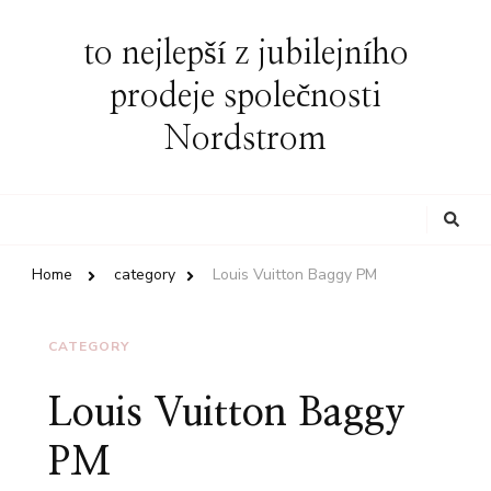
to nejlepší z jubilejního
prodeje společnosti
Nordstrom
Looking
for
Something?
Home
category
Louis Vuitton Baggy PM
CATEGORY
Louis Vuitton Baggy
PM