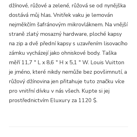
džínové, růžové a zelené, růžová se od nynějška
dostává můj hlas. Vnitřek vaku je lemován
nejměkčím šafránovým mikrovláknem. Na vnější
straně zlatý mosazný hardware, ploché kapsy
na zip a dvě přední kapsy s uzavřením lisovacího
zámku vycházejí jako ohniskové body. Taška
měří 11,7 ″ L x 8,6 ″ H x 5,1 ″ W. Louis Vuitton
je jméno, které nikdy nemůže bez povšimnutí, a
růžový džínovina jen přitahuje tuto značku více
pro vnitřní dívku v nás všech. Kupte si jej
prostřednictvím Eluxury za 1120 $.