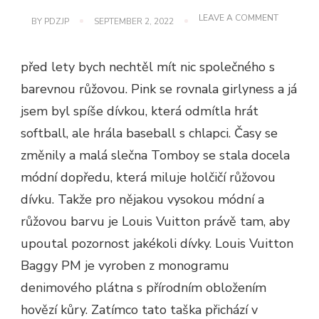
ON
LEAVE A COMMENT
BY
PDZJP
SEPTEMBER 2, 2022
LOUIS
VUITTON
BAGGY
před lety bych nechtěl mít nic společného s
PM
barevnou růžovou. Pink se rovnala girlyness a já
jsem byl spíše dívkou, která odmítla hrát
softball, ale hrála baseball s chlapci. Časy se
změnily a malá slečna Tomboy se stala docela
módní dopředu, která miluje holčičí růžovou
dívku. Takže pro nějakou vysokou módní a
růžovou barvu je Louis Vuitton právě tam, aby
upoutal pozornost jakékoli dívky. Louis Vuitton
Baggy PM je vyroben z monogramu
denimového plátna s přírodním obložením
hovězí kůry. Zatímco tato taška přichází v