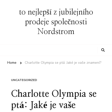
to nejlepší z jubilejního
prodeje společnosti
Nordstrom
Looking
for
Something?
Home
Charlotte Olympia se ptá: Jaké je vaše znamení?
UNCATEGORIZED
Charlotte Olympia se
ptá: Jaké je vaše