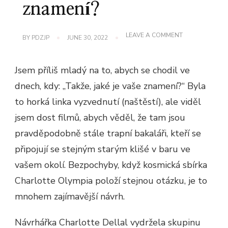
znamení?
ON
LEAVE A COMMENT
BY
PDZJP
JUNE 30, 2022
CHARLOTTE
OLYMPIA
SE
Jsem příliš mladý na to, abych se chodil ve
PTÁ:
JAKÉ
dnech, kdy: „Takže, jaké je vaše znamení?“ Byla
JE
VAŠE
to horká linka vyzvednutí (naštěstí), ale viděl
ZNAMENÍ?
jsem dost filmů, abych věděl, že tam jsou
pravděpodobně stále trapní bakaláři, kteří se
připojují se stejným starým klišé v baru ve
vašem okolí. Bezpochyby, když kosmická sbírka
Charlotte Olympia položí stejnou otázku, je to
mnohem zajímavější návrh.
Návrhářka Charlotte Dellal vydržela skupinu