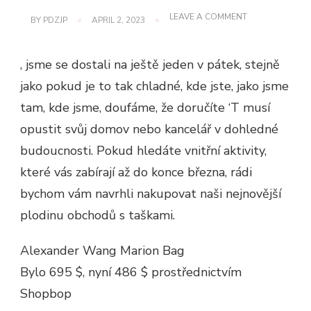
ON
LEAVE A COMMENT
BY
PDZJP
APRIL 2, 2023
NEJLEPŠÍ
TAŠKA
NABÍZÍ
, jsme se dostali na ještě jeden v pátek, stejně
O
VÍKENDU
jako pokud je to tak chladné, kde jste, jako jsme
20.
ÚNORA
tam, kde jsme, doufáme, že doručíte ‘T musí
opustit svůj domov nebo kancelář v dohledné
budoucnosti. Pokud hledáte vnitřní aktivity,
které vás zabírají až do konce března, rádi
bychom vám navrhli nakupovat naši nejnovější
plodinu obchodů s taškami.
Alexander Wang Marion Bag
Bylo 695 $, nyní 486 $ prostřednictvím
Shopbop