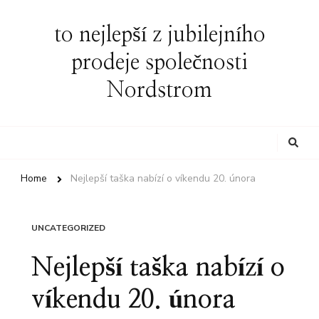
to nejlepší z jubilejního
prodeje společnosti
Nordstrom
Looking
for
Something?
Home
Nejlepší taška nabízí o víkendu 20. února
UNCATEGORIZED
Nejlepší taška nabízí o
víkendu 20. února