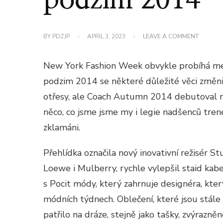
podzim 2014
ON
BY
PDZJP
APRIL 3, 2023
LEAVE A COMMENT
TRENÉR
STAGES
PRVNÍ
New York Fashion Week obvykle probíhá met
POŘAD
DRÁHY
podzim 2014 se některé důležité věci změni
PRO
otřesy, ale Coach Autumn 2014 debutoval na 
DEBUT
STUART
něco, co jsme jsme my i legie nadšenců tren
VEVERS
NA
zklamáni.
PODZIM
2014
Přehlídka označila nový inovativní režisér 
Loewe i Mulberry, rychle vylepšil staid kab
s Pocit módy, který zahrnuje designéra, kter
módních týdnech. Oblečení, které jsou stále 
patřilo na dráze, stejně jako tašky, zvýrazn