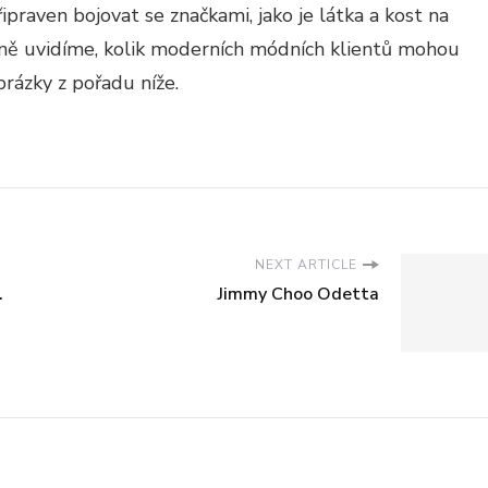
řipraven bojovat se značkami, jako je látka a kost na
esně uvidíme, kolik moderních módních klientů mohou
brázky z pořadu níže.
NEXT ARTICLE
.
Jimmy Choo Odetta