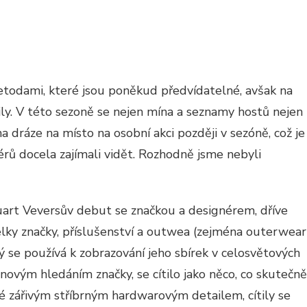
A
odami, které jsou poněkud předvídatelné, avšak na
ly. V této sezoně se nejen mína a seznamy hostů nejen
dráze na místo na osobní akci později v sezóně, což je
érů docela zajímali vidět. Rozhodně jsme nebyli
Stuart Veversův debut se značkou a designérem, dříve
elky značky, příslušenství a outwea (zejména outerwear
ý se používá k zobrazování jeho sbírek v celosvětových
novým hledáním značky, se cítilo jako něco, co skutečně
ěné zářivým stříbrným hardwarovým detailem, cítily se