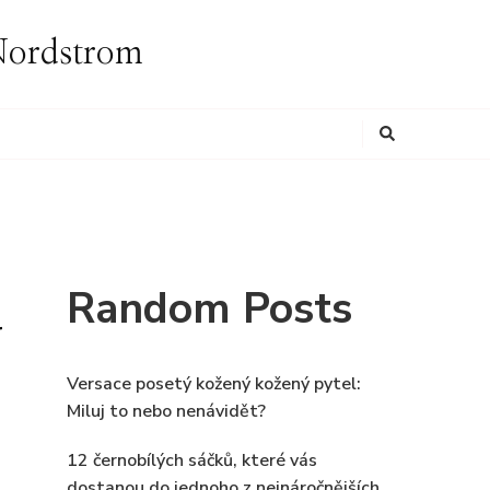
i Nordstrom
Looking
for
Something?
Random Posts
y
Versace posetý kožený kožený pytel:
Miluj to nebo nenávidět?
12 černobílých sáčků, které vás
dostanou do jednoho z nejnáročnějších