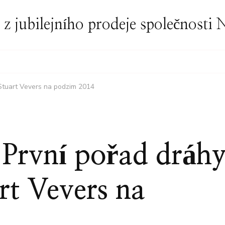
í z jubilejního prodeje společnost
Stuart Vevers na podzim 2014
 První pořad dráh
rt Vevers na