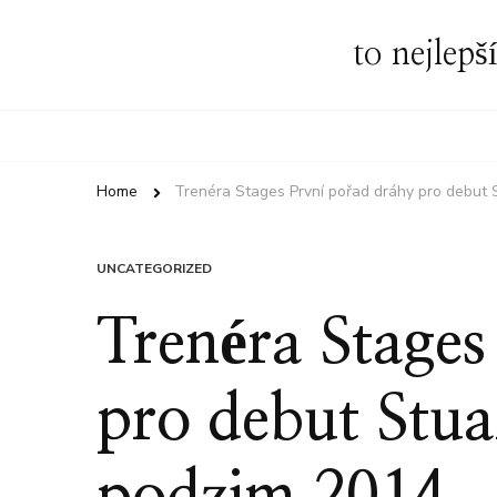
to nejlepš
Home
Trenéra Stages První pořad dráhy pro debut 
UNCATEGORIZED
Trenéra Stages
pro debut Stua