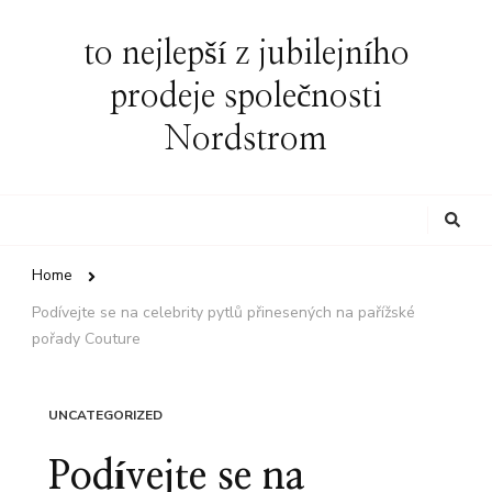
to nejlepší z jubilejního
prodeje společnosti
Nordstrom
Looking
for
Something?
Home
Podívejte se na celebrity pytlů přinesených na pařížské
pořady Couture
UNCATEGORIZED
Podívejte se na