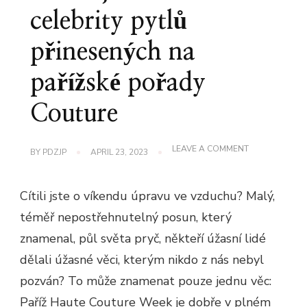
celebrity pytlů
přinesených na
pařížské pořady
Couture
ON
LEAVE A COMMENT
BY
PDZJP
APRIL 23, 2023
PODÍVEJTE
SE
NA
Cítili jste o víkendu úpravu ve vzduchu? Malý,
CELEBRITY
PYTLŮ
téměř nepostřehnutelný posun, který
PŘINESENÝCH
NA
znamenal, půl světa pryč, někteří úžasní lidé
PAŘÍŽSKÉ
POŘADY
dělali úžasné věci, kterým nikdo z nás nebyl
COUTURE
pozván? To může znamenat pouze jednu věc:
Paříž Haute Couture Week je dobře v plném