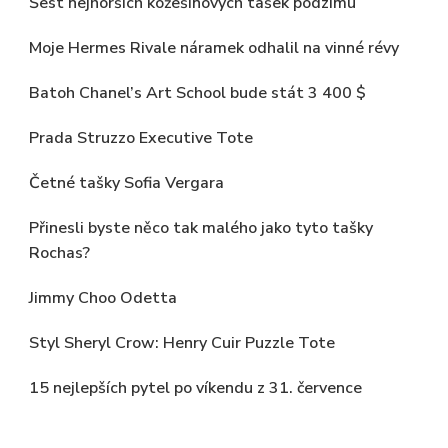
Šest nejhorších kožešinových tašek podzimu
Moje Hermes Rivale náramek odhalil na vinné révy
Batoh Chanel’s Art School bude stát 3 400 $
Prada Struzzo Executive Tote
Četné tašky Sofia Vergara
Přinesli byste něco tak malého jako tyto tašky
Rochas?
Jimmy Choo Odetta
Styl Sheryl Crow: Henry Cuir Puzzle Tote
15 nejlepších pytel po víkendu z 31. července