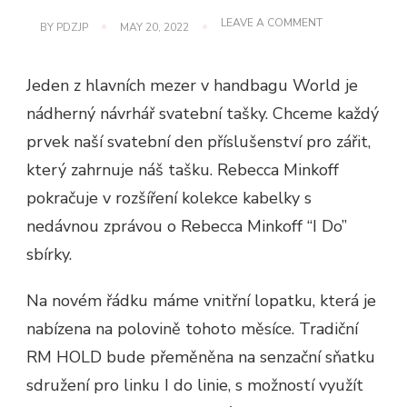
ON
LEAVE A COMMENT
BY
PDZJP
MAY 20, 2022
REBECCA
MINKOFF
“I
Jeden z hlavních mezer v handbagu World je
DO”
SBÍRKA
nádherný návrhář svatební tašky. Chceme každý
prvek naší svatební den příslušenství pro zářit,
který zahrnuje náš tašku. Rebecca Minkoff
pokračuje v rozšíření kolekce kabelky s
nedávnou zprávou o Rebecca Minkoff “I Do”
sbírky.
Na novém řádku máme vnitřní lopatku, která je
nabízena na polovině tohoto měsíce. Tradiční
RM HOLD bude přeměněna na senzační sňatku
sdružení pro linku I do linie, s možností využít