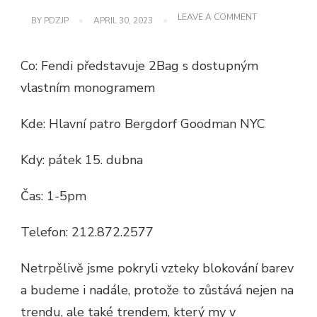
ON
LEAVE A COMMENT
BY
PDZJP
APRIL 30, 2023
AKCE
FENDI
2BAG
Co: Fendi představuje 2Bag s dostupným
V
BERGDORFS
vlastním monogramem
Kde: Hlavní patro Bergdorf Goodman NYC
Kdy: pátek 15. dubna
Čas: 1-5pm
Telefon: 212.872.2577
Netrpělivě jsme pokryli vzteky blokování barev
a budeme i nadále, protože to zůstává nejen na
trendu, ale také trendem, který my v