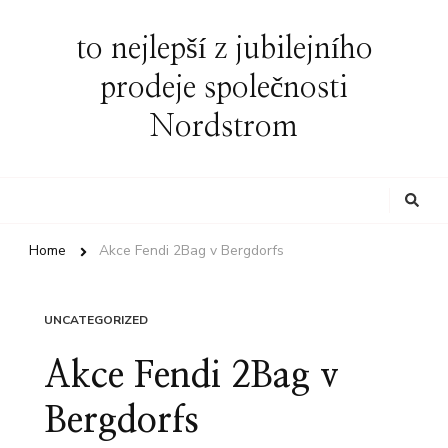
to nejlepší z jubilejního
prodeje společnosti
Nordstrom
Looking
for
Something?
Home
Akce Fendi 2Bag v Bergdorfs
UNCATEGORIZED
Akce Fendi 2Bag v
Bergdorfs