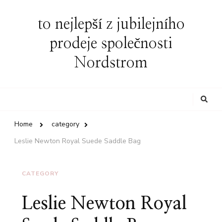
to nejlepší z jubilejního
prodeje společnosti
Nordstrom
Looking
for
Something?
Home
category
Leslie Newton Royal Suede Saddle Bag
CATEGORY
Leslie Newton Royal