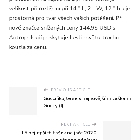
velikost při rozlišení při 14 ″ L, 2 ″ W, 12 ″ h a je
prostorná pro tvar všech vašich potěšení. Při
nové značce snížených ceny 144,95 USD s
Antropologií poskytuje Leslie světu trochu
kouzla za cenu.
PREVIOUS ARTICLE
Guccifikujte se s nejnovějšími taškami
Guccy (I)
NEXT ARTICLE
15 nejlepších tašek na jaře 2020
dosud předobjednávky