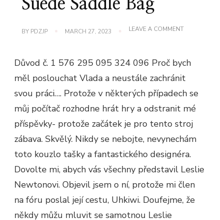
Suede Saddle Bag
ON
LEAVE A COMMENT
BY
PDZJP
MARCH 27, 2023
LESLIE
NEWTON
ROYAL
Důvod č. 1 576 295 095 324 096 Proč bych
SUEDE
SADDLE
měl poslouchat Vlada a neustále zachránit
BAG
svou práci…. Protože v některých případech se
můj počítač rozhodne hrát hry a odstranit mé
příspěvky- protože začátek je pro tento stroj
zábava. Skvělý. Nikdy se nebojte, nevynechám
toto kouzlo tašky a fantastického designéra.
Dovolte mi, abych vás všechny představil Leslie
Newtonovi. Objevil jsem o ní, protože mi člen
na fóru poslal její cestu, Uhkiwi. Doufejme, že
někdy můžu mluvit se samotnou Leslie