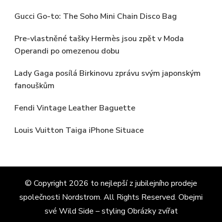
Gucci Go-to: The Soho Mini Chain Disco Bag
Pre-vlastněné tašky Hermès jsou zpět v Moda
Operandi po omezenou dobu
Lady Gaga posílá Birkinovu zprávu svým japonským
fanouškům
Fendi Vintage Leather Baguette
Louis Vuitton Taiga iPhone Situace
© Copyright 2026
to nejlepší z jubilejního prodeje
společnosti Nordstrom
. All Rights Reserved.
Obejmi
své Wild Side – styling Obrázky zvířat