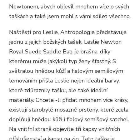
Newtonem, abych objevil mnohem více o svých
taškách a také jsem mohl s vámi sdílet všechno.
Naštěstí pro Leslie, Antropologie představuje
jednu z jejích božských tašek. Leslie Newton
Royal Suede Saddle Bag je brašna, díky
kterému může jakýkoli typ ženy šťastný. S
zvětralou hnědou kůží a fialovým semišovým
lemováním přišla Leslie nejen ideální barvy,
které zdůraznily tašku, ale také ideální
materiály. Chcete -li přidat mnohem více krásy,
existují starobylé mosazné prsteny, které zcela
doplňují hnědou kůži i fialový semišový satchel.
Na vnitřní straně objevíte tři kapsy vnitřních
příslušenství a kapsu na zip. Tato taška je