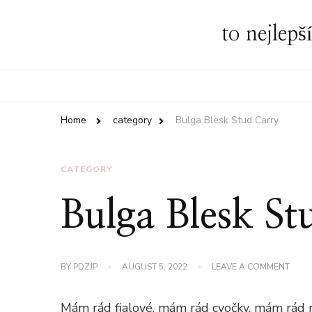
to nejlepš
Home
category
Bulga Blesk Stud Carry
CATEGORY
Bulga Blesk St
ON
BY
PDZJP
AUGUST 5, 2022
LEAVE A COMMENT
BULG
BLES
STUD
Mám rád fialové, mám rád cvočky, mám rád 