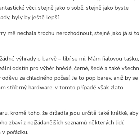
Y
tastické věci, stejně jako o sobě, stejně jako byste
ady, byly by ještě lepší.
rry mě nechala trochu nerozhodnout, stejně jako já si t
ádné výhrady o barvě – líbí se mi. Mám fialovou tašku,
eální odstín pro výběr hnědé, černé, šedé a také všech
v oděvu za chladného počasí. Je to pop barev, aniž by se
rám stříbrný hardware, v tomto případě však zlato
ru, kromě toho, že držadla jsou určitě také krátké, aby
oho zbaví z nejžádanějších seznamů některých lidí.
m v pořádku.