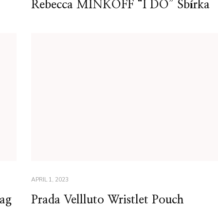
Rebecca MINKOFF “I DO” Sbírka
APRIL 1, 2023
Bag
Prada Vellluto Wristlet Pouch