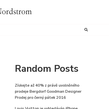
i Nordstrom
Looking
for
Something?
Random Posts
Získejte až 40% z právě uvolněného
prodeje Bergdorf Goodman Designer
Prodej pro černý pátek 2016
Louis Vuitton je vyhledáván iPhone