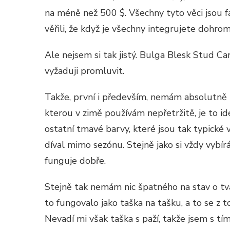
CARR
na méně než 500 $. Všechny tyto věci jsou fan
věřili, že když je všechny integrujete dohrom
Ale nejsem si tak jistý. Bulga Blesk Stud Ca
vyžaduji promluvit.
Takže, první i především, nemám absolutně ž
kterou v zimě používám nepřetržitě, je to id
ostatní tmavé barvy, které jsou tak typické 
díval mimo sezónu. Stejně jako si vždy vybí
funguje dobře.
Stejně tak nemám nic špatného na stav o tva
to fungovalo jako taška na tašku, a to se z t
Nevadí mi však taška s paží, takže jsem s tí