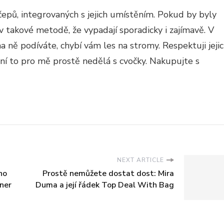
 čepů, integrovaných s jejich umístěním. Pokud by byly
v takové metodě, že vypadají sporadicky i zajímavě. V
na ně podíváte, chybí vám les na stromy. Respektuji jeji
dení to pro mě prostě nedělá s cvočky. Nakupujte s
NEXT ARTICLE
ho
Prostě nemůžete dostat dost: Mira
ner
Duma a její řádek Top Deal With Bag