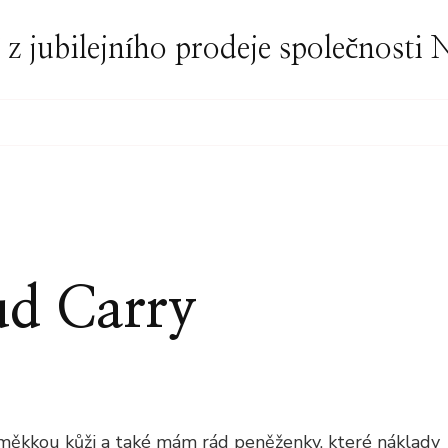
í z jubilejního prodeje společnost
ud Carry
A
K
měkkou kůži a také mám rád peněženky, které náklady