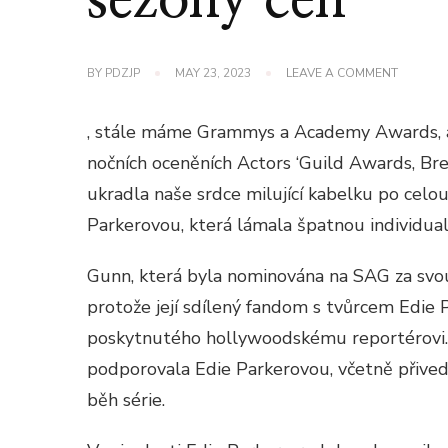
sezony cen
ON
BY
PDZJP
MAY 23, 2023
LEAVE A COMMENT
EDIE
PARKER
HOLD
, stále máme Grammys a Academy Awards, ale
ANNA
GUNN
nočních oceněních Actors ‘Guild Awards, Br
VYHRÁV
ukradla naše srdce milující kabelku po celou
SOUTĚŽ
PRO
Parkerovou, která lámala špatnou individual
KABELO
SEZONY
CEN
Gunn, která byla nominována na SAG za svou 
protože její sdílený fandom s tvůrcem Edi
poskytnutého hollywoodskému reportérovi. 
podporovala Edie Parkerovou, včetně přived
běh série.