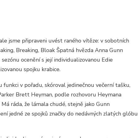
 jsme připraveni uvést raného vítěze: v sobotních
eaking, Breaking, Bloak Špatná hvězda Anna Gunn
Á
 sezónu ocenění s její individualizovanou Edie
izovanou spojku krabice.
VÉ
funkci v pořadu, skóroval jedinečnou večerní tašku,
e Parker Brett Heyman, podle rozhovoru Heymana
Má ráda, že lámala chudé, stejně jako Gunn
ení jedné ze spojků značky do nedávných zlatých glóbu