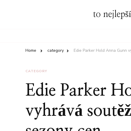
to nejlepš
Home
category
Edie Parker Hold Anna Gunn v
CATEGORY
Edie Parker H
vyhrává soutěž