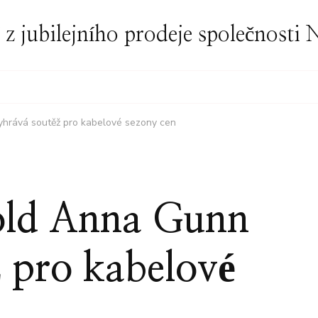
í z jubilejního prodeje společnost
yhrává soutěž pro kabelové sezony cen
old Anna Gunn
 pro kabelové