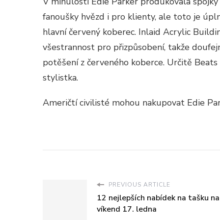
V minulosti Edie Parker produkovala spoj
fanoušky hvězd i pro klienty, ale toto je úp
hlavní červený koberec. Inlaid Acrylic Buil
všestrannost pro přizpůsobení, takže doufej
potěšení z červeného koberce. Určitě Beats p
stylistka.
Američtí civilisté mohou nakupovat Edie P
PREVIOUS ARTICLE
12 nejlepších nabídek na tašku na
víkend 17. ledna