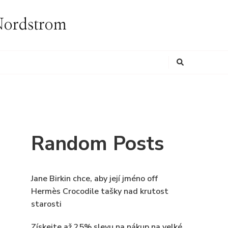
i Nordstrom
Looking
for
Something?
Random Posts
Jane Birkin chce, aby její jméno off
Hermès Crocodile tašky nad krutost
starosti
Získejte až 25% slevu na nákup na velké