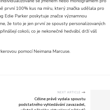
ky individualizované se jménem nebo monogramem pro
lně první 100% kus na míru, který značka udělala pro
ding Edie Parker poskytuje značce významnou
me, že toto je jen první ze spousty personalizovaných
řinášejí cokoli, co je nekonečné hedvábí, drží váš
arkerovou pomocí Neimana Marcuse.
NEXT ARTICLE
Céline právě vydala spoustu
podstatného vyhledávání zavazadel,