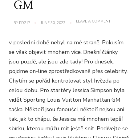
GM
ON
LEAVE A COMMENT
BY
PDZJP
JUNE 30, 2022
JESSICA
SIMPSON
LOUIS
v poslední době nebyl na mé straně. Pokusím
VUITTON
MANHATTAN
se však objevit mnohem více. Dnešní články
GM
jsou pozdě, ale jsou zde tady! Pro dnešek,
pojďme on-line zprostředkovaně přes celebrity.
Chytím se pořád kontrolovat styl hvězda po
celou dobu. Pro startéry Jessica Simpson byla
vidět Sporting Louis Vuitton Manhattan GM
taška. Někteří jsou fanoušci, někteří nejsou ani
tak, jak to chápu, že Jessica má mnohem lepší
sbírku, kterou můžu mít ještě snít. Podívejte se