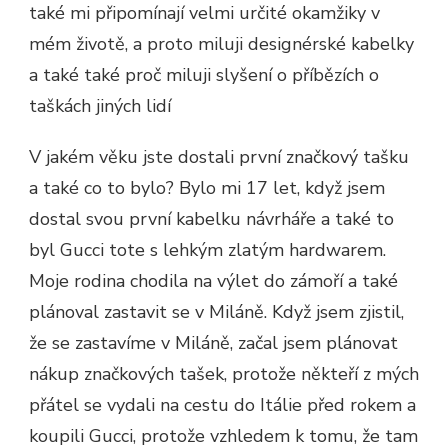
také mi připomínají velmi určité okamžiky v
mém životě, a proto miluji designérské kabelky
a také také proč miluji slyšení o příbězích o
taškách jiných lidí
V jakém věku jste dostali první značkový tašku
a také co to bylo? Bylo mi 17 let, když jsem
dostal svou první kabelku návrháře a také to
byl Gucci tote s lehkým zlatým hardwarem.
Moje rodina chodila na výlet do zámoří a také
plánoval zastavit se v Miláně. Když jsem zjistil,
že se zastavíme v Miláně, začal jsem plánovat
nákup značkových tašek, protože někteří z mých
přátel se vydali na cestu do Itálie před rokem a
koupili Gucci, protože vzhledem k tomu, že tam