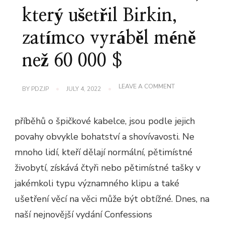
který ušetřil Birkin,
zatímco vyráběl méně
než 60 000 $
ON
LEAVE A COMMENT
BY
PDZJP
JULY 4, 2022
CC
6:
MILOVNÍK
příběhů o špičkové kabelce, jsou podle jejich
TAŠEK,
KTERÝ
povahy obvykle bohatství a shovívavosti. Ne
UŠETŘIL
BIRKIN,
mnoho lidí, kteří dělají normální, pětimístné
ZATÍMCO
VYRÁBĚL
živobytí, získává čtyři nebo pětimístné tašky v
MÉNĚ
NEŽ
jakémkoli typu významného klipu a také
60
ušetření věcí na věci může být obtížné. Dnes, na
000
$
naší nejnovější vydání Confessions