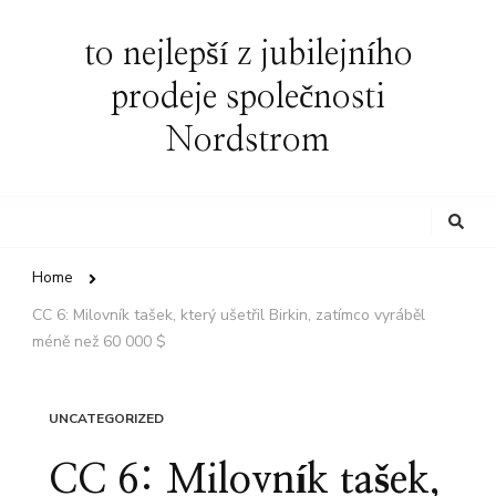
to nejlepší z jubilejního
prodeje společnosti
Nordstrom
Looking
for
Something?
Home
CC 6: Milovník tašek, který ušetřil Birkin, zatímco vyráběl
méně než 60 000 $
UNCATEGORIZED
CC 6: Milovník tašek,