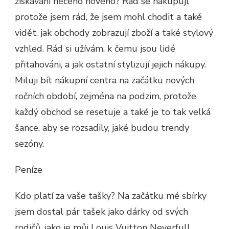
získávání něčeho nového? Rád se nakupuji,
protože jsem rád, že jsem mohl chodit a také
vidět, jak obchody zobrazují zboží a také stylový
vzhled. Rád si užívám, k čemu jsou lidé
přitahováni, a jak ostatní stylizují jejich nákupy.
Miluji bít nákupní centra na začátku nových
ročních období, zejména na podzim, protože
každý obchod se resetuje a také je to tak velká
šance, aby se rozsadily, jaké budou trendy
sezóny.
Peníze
Kdo platí za vaše tašky? Na začátku mé sbírky
jsem dostal pár tašek jako dárky od svých
rodičů, jako je můj Louis Vuitton Neverfull,