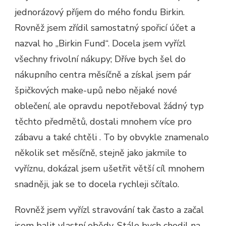
jednorázový příjem do mého fondu Birkin.
Rovněž jsem zřídil samostatný spořicí účet a
nazval ho „Birkin Fund“. Docela jsem vyřízl
všechny frivolní nákupy; Dříve bych šel do
nákupního centra měsíčně a získal jsem pár
špičkových make-upů nebo nějaké nové
oblečení, ale opravdu nepotřeboval žádný typ
těchto předmětů, dostali mnohem více pro
zábavu a také chtěli . To by obvykle znamenalo
několik set měsíčně, stejně jako jakmile to
vyříznu, dokázal jsem ušetřit větší cíl mnohem
snadněji, jak se to docela rychleji sčítalo.
Rovněž jsem vyřízl stravování tak často a začal
jsem balit vlastní obědy. Stále bych chodil na