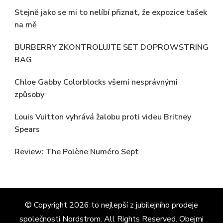
Stejně jako se mi to nelíbí přiznat, že expozice tašek
na mě
BURBERRY ZKONTROLUJTE SET DOPROWSTRING
BAG
Chloe Gabby Colorblocks všemi nesprávnými
způsoby
Louis Vuitton vyhrává žalobu proti videu Britney
Spears
Review: The Polène Numéro Sept
© Copyright 2026
to nejlepší z jubilejního prodeje
společnosti Nordstrom
. All Rights Reserved.
Obejmi