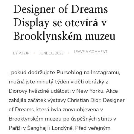
Designer of Dreams
Display se otevírá v
Brooklynském muzeu
ON
LEAVE A COMMENT
BY
PDZJP
JUNE 18, 2023
CHRISTIAN
DIOR:
DESIGNER
, pokud dodržujete Purseblog na Instagramu,
OF
DREAMS
možná jste minulý týden viděli obrázky z
DISPLAY
SE
Diorovy hvězdné události v New Yorku. Akce
OTEVÍRÁ
V
zahájila začátek výstavy Christian Dior: Designer
BROOKLYNSKÉ
MUZEU
of Dreams, která byla znovuobjevena v
Brooklynském muzeu po úspěšných stints v
Paříži v Šanghaji i Londýně. Před veřejným