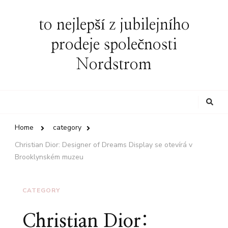
to nejlepší z jubilejního
prodeje společnosti
Nordstrom
Looking
for
Something?
Home
category
Christian Dior: Designer of Dreams Display se otevírá v
Brooklynském muzeu
CATEGORY
Christian Dior: